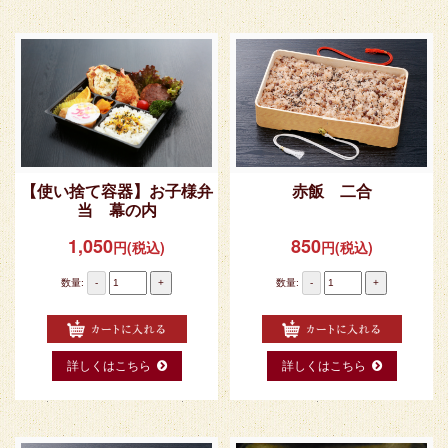
【使い捨て容器】お子様弁
赤飯 二合
当 幕の内
1,050
850
円(税込)
円(税込)
数量:
-
+
数量:
-
+
詳しくはこちら
詳しくはこちら