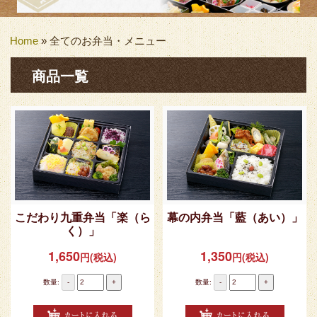
Home
»
全てのお弁当・メニュー
商品一覧
こだわり九重弁当「楽（ら
幕の内弁当「藍（あい）」
く）」
1,650
1,350
円(税込)
円(税込)
数量:
-
+
数量:
-
+