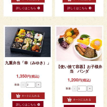
詳しくはこちら
詳しくはこちら
九重弁当「幸（みゆき）」
【使い捨て容器】お子様弁
当 パンダ
1,350
円(税込)
1,200
円(税込)
数量:
-
+
数量:
-
+
詳しくはこちら