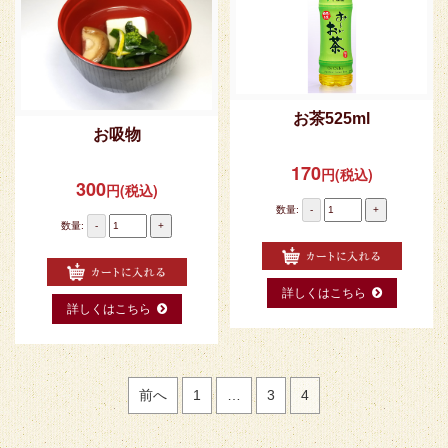
お茶525ml
お吸物
170
円(税込)
300
円(税込)
数量:
-
+
数量:
-
+
詳しくはこちら
詳しくはこちら
前へ
1
…
3
4
投稿ナビゲーション