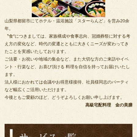
山梨県都留市にてホテル・温浴施設「スターらんど」を営み20余
年。
〝食″につきましては、家族構成や食事志向、冠婚葬祭に対する考
え方の変化など、時代の変遷とともに大きくニーズが変わってき
たことを実感いたしております。
ご法要・お祝いや地域の集会など、また大切な方のご来訪やイベ
ント・行楽など、お喜び頂ける 料理を自信を持ってお届けいたし
ます。
法人様におかれては会議やお得意様接待、社員様同志のパーティ
など幅広くご活用いただけます。
今後ともご愛顧のほど、どうぞよろしくお願い申し上げます。
高級宅配料理 金の美膳