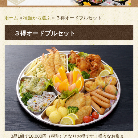
ホーム
»
種類から選ぶ
»
３得オードブルセット
３得オードブルセット
3品1組で10,000円（税別）となりお得です！様々なお集ま