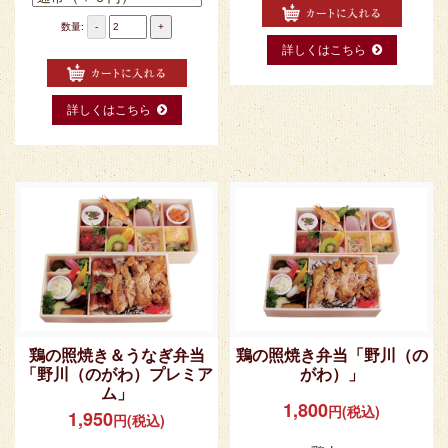
数量:
-
+
詳しくはこちら
詳しくはこちら
鶏の照焼き＆うなぎ弁当
鶏の照焼き弁当「野川（の
「野川（のがわ）プレミア
がわ）」
ム」
1,800
円(税込)
1,950
円(税込)