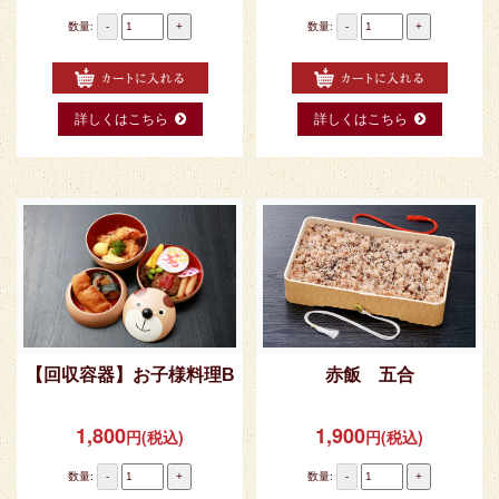
数量:
-
+
数量:
-
+
詳しくはこちら
詳しくはこちら
【回収容器】お子様料理B
赤飯 五合
1,800
1,900
円(税込)
円(税込)
数量:
-
+
数量:
-
+