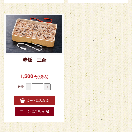
赤飯 三合
1,200
円(税込)
数量:
-
+
詳しくはこちら