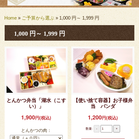
Home
»
ご予算から選ぶ
»
1,000 円～ 1,999 円
1,000 円～ 1,999 円
とんかつ弁当「湖水（こす
【使い捨て容器】お子様弁
い）」
当 パンダ
1,900
1,200
円(税込)
円(税込)
数量:
-
+
とんかつの肉：