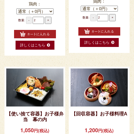
鶏肉：
鶏肉：
数量:
-
+
数量:
-
+
詳しくはこちら
詳しくはこちら
【使い捨て容器】お子様弁
【回収容器】お子様料理A
当 幕の内
1,050
1,200
円(税込)
円(税込)