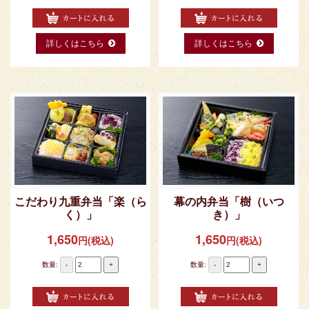
詳しくはこちら
詳しくはこちら
こだわり九重弁当「楽（ら
幕の内弁当「樹（いつ
く）」
き）」
1,650
1,650
円(税込)
円(税込)
数量:
-
+
数量:
-
+