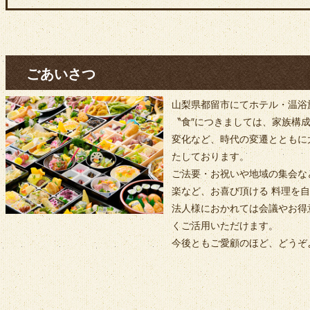
ごあいさつ
山梨県都留市にてホテル・温浴
〝食″につきましては、家族構
変化など、時代の変遷とともに
たしております。
ご法要・お祝いや地域の集会な
楽など、お喜び頂ける 料理を
法人様におかれては会議やお得
くご活用いただけます。
今後ともご愛顧のほど、どうぞ