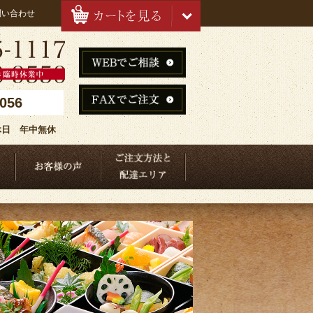
問い合わせ
056
 定休日 年中無休
ら選ぶ
金の美膳が選ばれる理由
お客様の声
ご注文方法と配達エリア