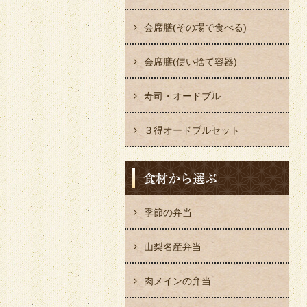
会席膳(その場で食べる)
会席膳(使い捨て容器)
寿司・オードブル
３得オードブルセット
季節の弁当
山梨名産弁当
肉メインの弁当