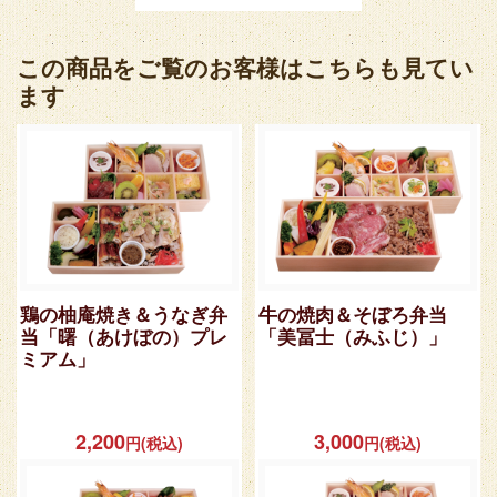
この商品をご覧のお客様はこちらも見てい
ます
鶏の柚庵焼き＆うなぎ弁
牛の焼肉＆そぼろ弁当
当「曙（あけぼの）プレ
「美冨士（みふじ）」
ミアム」
2,200
3,000
円(税込)
円(税込)