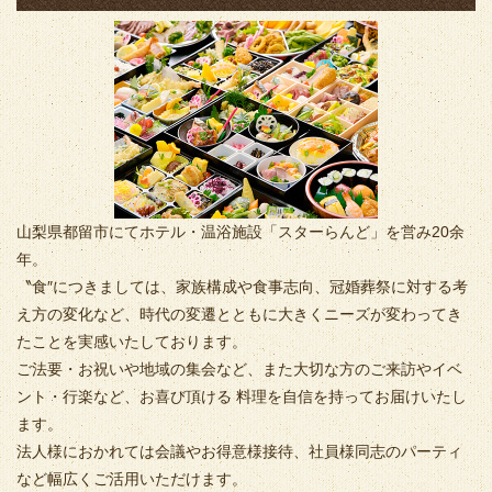
山梨県都留市にてホテル・温浴施設「スターらんど」を営み20余
年。
〝食″につきましては、家族構成や食事志向、冠婚葬祭に対する考
え方の変化など、時代の変遷とともに大きくニーズが変わってき
たことを実感いたしております。
ご法要・お祝いや地域の集会など、また大切な方のご来訪やイベ
ント・行楽など、お喜び頂ける 料理を自信を持ってお届けいたし
ます。
法人様におかれては会議やお得意様接待、社員様同志のパーティ
など幅広くご活用いただけます。