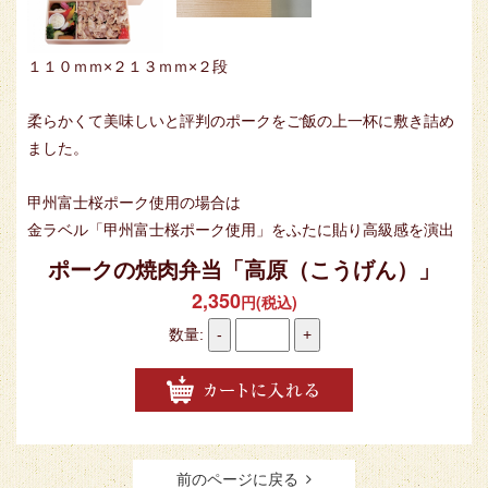
１１０ｍｍ×２１３ｍｍ×２段
柔らかくて美味しいと評判のポークをご飯の上一杯に敷き詰め
ました。
甲州富士桜ポーク使用の場合は
金ラベル「甲州富士桜ポーク使用」をふたに貼り高級感を演出
ポークの焼肉弁当「高原（こうげん）」
2,350
円(税込)
数量:
-
+
前のページに戻る