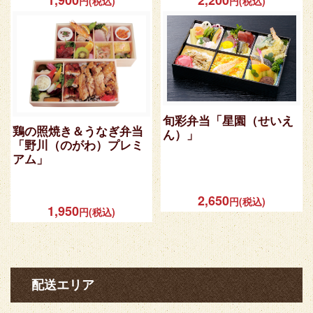
円(税込)
円(税込)
旬彩弁当「星園（せいえ
鶏の照焼き＆うなぎ弁当
ん）」
「野川（のがわ）プレミ
アム」
2,650
円(税込)
1,950
円(税込)
配送エリア