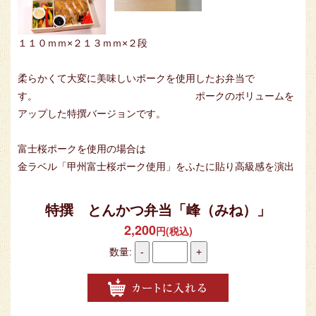
１１０ｍｍ×２１３ｍｍ×２段
柔らかくて大変に美味しいポークを使用したお弁当で
す。 ポークのボリュームを
アップした特撰バージョンです。
富士桜ポークを使用の場合は
金ラベル「甲州富士桜ポーク使用」をふたに貼り高級感を演出
特撰 とんかつ弁当「峰（みね）」
2,200
円(税込)
数量:
-
+