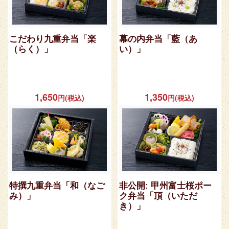
こだわり九重弁当「楽
幕の内弁当「藍（あ
（らく）」
い）」
1,650
1,350
円(税込)
円(税込)
特撰九重弁当「和（なご
非公開: 甲州富士桜ポー
み）」
ク弁当「頂（いただ
き）」