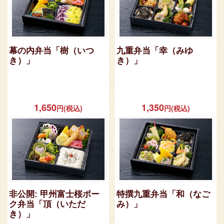
幕の内弁当「樹（いつ
九重弁当「幸（みゆ
き）」
き）」
1,650
1,350
円(税込)
円(税込)
非公開: 甲州富士桜ポー
特撰九重弁当「和（なご
ク弁当「頂（いただ
み）」
き）」