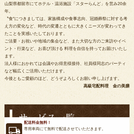
山梨県都留市にてホテル・温浴施設「スターらんど」を営み20余
年。
〝食″につきましては、家族構成や食事志向、冠婚葬祭に対する考
え方の変化など、時代の変遷とともに大きくニーズが変わってき
たことを実感いたしております。
ご法要・お祝いや地域の集会など、また大切な方のご来訪やイベ
ント・行楽など、お喜び頂ける 料理を自信を持ってお届けいたし
ます。
法人様におかれては会議やお得意様接待、社員様同志のパーティ
など幅広くご活用いただけます。
今後ともご愛顧のほど、どうぞよろしくお願い申し上げます。
高級宅配料理 金の美膳
配送料金無料！
専用車両にて無料で配送させていただきます。